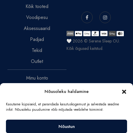
Kõik tooted
Voodipesu
Aksessuaarid
Padjad
🤍 2026 © Serene Sleep OÜ.
Kõik õigused kaitstud.
Tekid
Outlet
Minu konto
Müügitingimused
Nõusoleku haldamine
Tagastamispoliitika
Kasutame küpsiseid, et parandada kasutuskogemust ja salvestada seadme
infot. Nõusoleku puudumine võib mõjutada veebilehe toimimist.
Privaatsuspoliitika
Nõustun
Narva mnt 46-2, 10150,