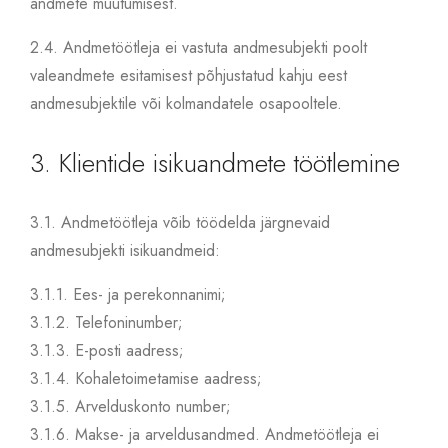
andmete muutumisest.
2.4.
Andmetöötleja ei vastuta andmesubjekti poolt
valeandmete esitamisest põhjustatud kahju eest
andmesubjektile või kolmandatele osapooltele.
3. Klientide isikuandmete töötlemine
3.1.
Andmetöötleja võib töödelda järgnevaid
andmesubjekti isikuandmeid:
3.1.1.
Ees- ja perekonnanimi;
3.1.2.
Telefoninumber;
3.1.3.
E-posti aadress;
3.1.4.
Kohaletoimetamise aadress;
3.1.5.
Arvelduskonto number;
3.1.6.
Makse- ja arveldusandmed. Andmetöötleja ei