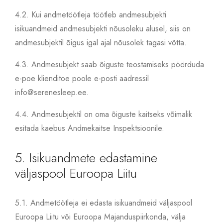
4.2.
Kui andmetöötleja töötleb andmesubjekti
isikuandmeid andmesubjekti nõusoleku alusel, siis on
andmesubjektil õigus igal ajal nõusolek tagasi võtta.
4.3.
Andmesubjekt saab õiguste teostamiseks pöörduda
e-poe klienditoe poole e-posti aadressil
info@serenesleep.ee.
4.4.
Andmesubjektil on oma õiguste kaitseks võimalik
esitada kaebus Andmekaitse Inspektsioonile.
5. Isikuandmete edastamine
väljaspool Euroopa Liitu
5.1.
Andmetöötleja ei edasta isikuandmeid väljaspool
Euroopa Liitu või Euroopa Majanduspiirkonda, välja