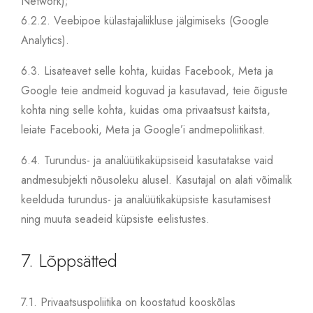
Network);
6.2.2.
Veebipoe külastajaliikluse jälgimiseks (Google
Analytics).
6.3.
Lisateavet selle kohta, kuidas Facebook, Meta ja
Google teie andmeid koguvad ja kasutavad, teie õiguste
kohta ning selle kohta, kuidas oma privaatsust kaitsta,
leiate Facebooki, Meta ja Google’i andmepoliitikast.
6.4.
Turundus- ja analüütikaküpsiseid kasutatakse vaid
andmesubjekti nõusoleku alusel. Kasutajal on alati võimalik
keelduda turundus- ja analüütikaküpsiste kasutamisest
ning muuta seadeid küpsiste eelistustes.
7. Lõppsätted
7.1.
Privaatsuspoliitika on koostatud kooskõlas