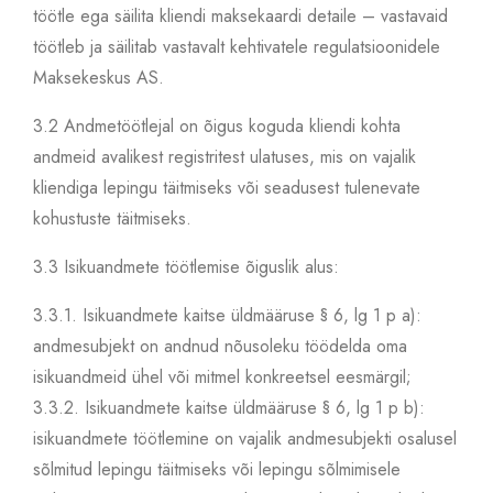
töötle ega säilita kliendi maksekaardi detaile – vastavaid
töötleb ja säilitab vastavalt kehtivatele regulatsioonidele
Maksekeskus AS.
3.2
Andmetöötlejal on õigus koguda kliendi kohta
andmeid avalikest registritest ulatuses, mis on vajalik
kliendiga lepingu täitmiseks või seadusest tulenevate
kohustuste täitmiseks.
3.3
Isikuandmete töötlemise õiguslik alus:
3.3.1.
Isikuandmete kaitse üldmääruse § 6, lg 1 p a):
andmesubjekt on andnud nõusoleku töödelda oma
isikuandmeid ühel või mitmel konkreetsel eesmärgil;
3.3.2.
Isikuandmete kaitse üldmääruse § 6, lg 1 p b):
isikuandmete töötlemine on vajalik andmesubjekti osalusel
sõlmitud lepingu täitmiseks või lepingu sõlmimisele