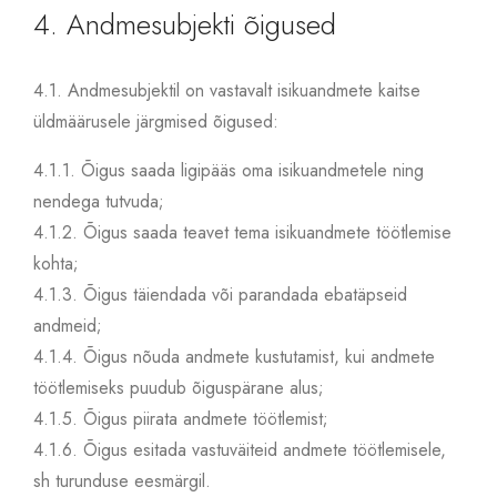
4. Andmesubjekti õigused
4.1.
Andmesubjektil on vastavalt isikuandmete kaitse
üldmäärusele järgmised õigused:
4.1.1.
Õigus saada ligipääs oma isikuandmetele ning
nendega tutvuda;
4.1.2.
Õigus saada teavet tema isikuandmete töötlemise
kohta;
4.1.3.
Õigus täiendada või parandada ebatäpseid
andmeid;
4.1.4.
Õigus nõuda andmete kustutamist, kui andmete
töötlemiseks puudub õiguspärane alus;
4.1.5.
Õigus piirata andmete töötlemist;
4.1.6.
Õigus esitada vastuväiteid andmete töötlemisele,
sh turunduse eesmärgil.