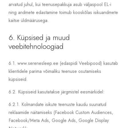
arvatud juhul, kui teenusepakkuja asub väljaspool EL-i
ning andmete edastamine toimub kooskõlas isikuandmete
kaitse üldmäärusega.
6. Küpsised ja muud
veebitehnoloogiad
6.1.
www.serenesleep.ee (edaspidi Veebipood) kasutab
klientidele parima võimaliku teenuse osutamiseks
küpsiseid.
6.2.
Küpsiseid kasutatakse järgmistel eesmärkidel:
6.2.1.
Kolmandate isikute teenuste kaudu suunatud
reklaamide näitamiseks (Facebook Custom Audiences,
Facebook/Meta Ads, Google Ads, Google Display