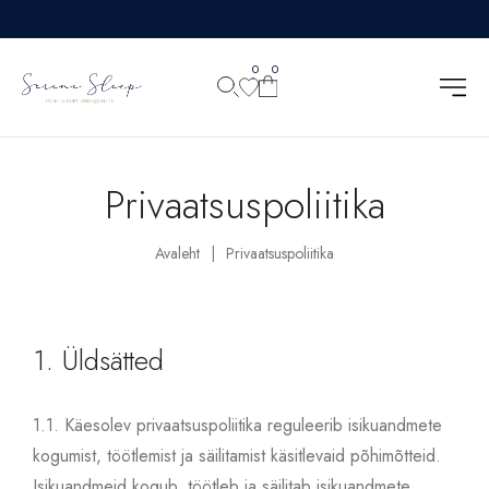
0
0
Privaatsuspoliitika
Avaleht
Privaatsuspoliitika
|
1. Üldsätted
1.1.
Käesolev privaatsuspoliitika reguleerib isikuandmete
kogumist, töötlemist ja säilitamist käsitlevaid põhimõtteid.
Isikuandmeid kogub, töötleb ja säilitab isikuandmete