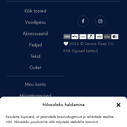
Kõik tooted
Voodipesu
Aksessuaarid
🤍 2026 © Serene Sleep OÜ.
Padjad
Kõik õigused kaitstud.
Tekid
Outlet
Minu konto
Müügitingimused
Nõusoleku haldamine
Tagastamispoliitika
Kasutame küpsiseid, et parandada kasutuskogemust ja salvestada seadme
Privaatsuspoliitika
infot. Nõusoleku puudumine võib mõjutada veebilehe toimimist.