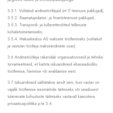
3.5.1.
Volitatud andmetöötlejad (nt IT-teenuse pakkujad);
3.5.2.
Raamatupidamis- ja finantsteenuse pakkujad;
3.5.3.
Transpordi- ja kullerettevõtted tellimuste
kohaletoimetamiseks;
3.5.4.
Maksekeskus AS maksete töötlemiseks (volitatud
ja vastutav töötleja makseandmete osas).
3.6
Andmetöötleja rakendab organisatoorseid ja tehnilisi
turvameetmeid, et kaitsta isikuandmeid ebaseadusliku
töötlemise, hävimise või avaldamise eest.
3.7
Isikuandmeid säilitatakse ainult seni, kuni vastav on
vajalik töötlemise eesmärkide täitmiseks või seadusest
tulenevate kohustuste täitmiseks vastavalt käesoleva
privaatsuspoliitika p-le 3.4.