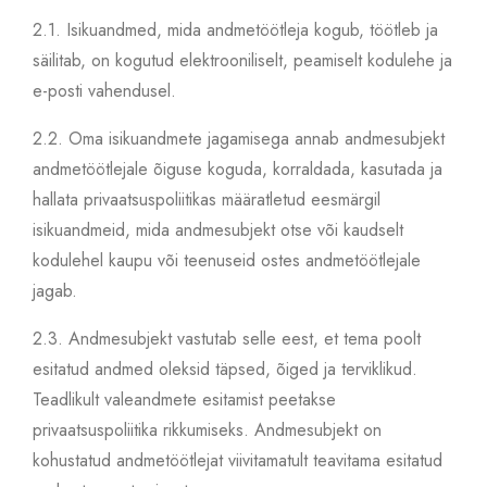
2.1.
Isikuandmed, mida andmetöötleja kogub, töötleb ja
säilitab, on kogutud elektrooniliselt, peamiselt kodulehe ja
e-posti vahendusel.
2.2.
Oma isikuandmete jagamisega annab andmesubjekt
andmetöötlejale õiguse koguda, korraldada, kasutada ja
hallata privaatsuspoliitikas määratletud eesmärgil
isikuandmeid, mida andmesubjekt otse või kaudselt
kodulehel kaupu või teenuseid ostes andmetöötlejale
jagab.
2.3.
Andmesubjekt vastutab selle eest, et tema poolt
esitatud andmed oleksid täpsed, õiged ja terviklikud.
Teadlikult valeandmete esitamist peetakse
privaatsuspoliitika rikkumiseks. Andmesubjekt on
kohustatud andmetöötlejat viivitamatult teavitama esitatud