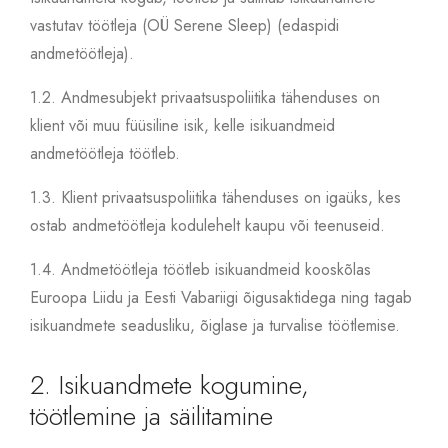
vastutav töötleja (OÜ Serene Sleep) (edaspidi
andmetöötleja).
1.2.
Andmesubjekt privaatsuspoliitika tähenduses on
klient või muu füüsiline isik, kelle isikuandmeid
andmetöötleja töötleb.
1.3.
Klient privaatsuspoliitika tähenduses on igaüks, kes
ostab andmetöötleja kodulehelt kaupu või teenuseid.
1.4.
Andmetöötleja töötleb isikuandmeid kooskõlas
Euroopa Liidu ja Eesti Vabariigi õigusaktidega ning tagab
isikuandmete seadusliku, õiglase ja turvalise töötlemise.
2. Isikuandmete kogumine,
töötlemine ja säilitamine