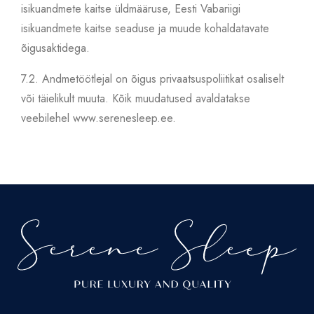
isikuandmete kaitse üldmääruse, Eesti Vabariigi
isikuandmete kaitse seaduse ja muude kohaldatavate
õigusaktidega.
7.2.
Andmetöötlejal on õigus privaatsuspoliitikat osaliselt
või täielikult muuta. Kõik muudatused avaldatakse
veebilehel www.serenesleep.ee.