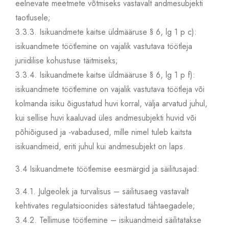
eelnevate meetmete võtmiseks vastavalt andmesubjekti
taotlusele;
3.3.3.
Isikuandmete kaitse üldmääruse § 6, lg 1 p c):
isikuandmete töötlemine on vajalik vastutava töötleja
juriidilise kohustuse täitmiseks;
3.3.4.
Isikuandmete kaitse üldmääruse § 6, lg 1 p f):
isikuandmete töötlemine on vajalik vastutava töötleja või
kolmanda isiku õigustatud huvi korral, välja arvatud juhul,
kui sellise huvi kaaluvad üles andmesubjekti huvid või
põhiõigused ja -vabadused, mille nimel tuleb kaitsta
isikuandmeid, eriti juhul kui andmesubjekt on laps.
3.4
Isikuandmete töötlemise eesmärgid ja säilitusajad:
3.4.1.
Julgeolek ja turvalisus – säilitusaeg vastavalt
kehtivates regulatsioonides sätestatud tähtaegadele;
3.4.2.
Tellimuse töötlemine – isikuandmeid säilitatakse