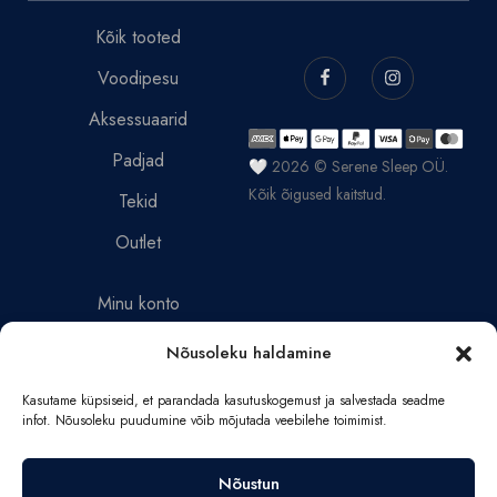
Kõik tooted
Voodipesu
Aksessuaarid
Padjad
🤍 2026 © Serene Sleep OÜ.
Kõik õigused kaitstud.
Tekid
Outlet
Minu konto
Müügitingimused
Nõusoleku haldamine
Tagastamispoliitika
Kasutame küpsiseid, et parandada kasutuskogemust ja salvestada seadme
infot. Nõusoleku puudumine võib mõjutada veebilehe toimimist.
Privaatsuspoliitika
Nõustun
Narva mnt 46-2, 10150,