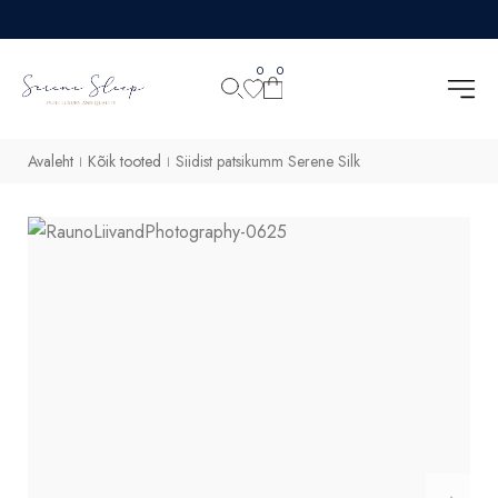
0
0
Avaleht
Kõik tooted
Siidist patsikumm Serene Silk
|
|