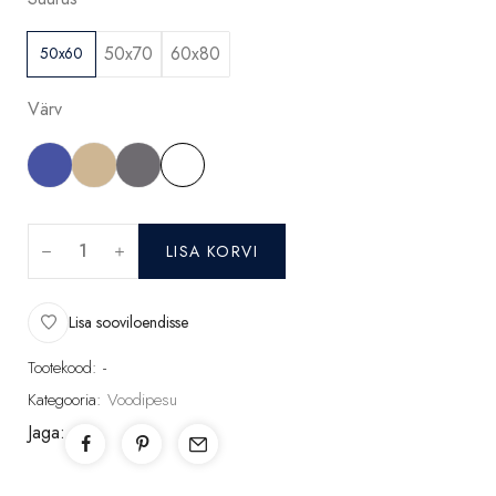
50x70
60x80
50x60
Värv
LISA KORVI
Lisa sooviloendisse
Tootekood:
-
Kategooria:
Voodipesu
Jaga: