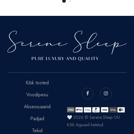
Kõik tooted
Voodipesu
Aksessuaarid
🤍 2026 © Serene Sleep OÜ.
Padjad
Kõik õigused kaitstud.
Tekid