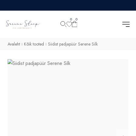
0
0
Avaleht
Kõik tooted
Siidist padjapüür Serene Silk
|
|