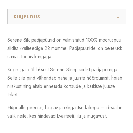
KIRJELDUS
Serene Silk padjapüürid on valmistatud 100% mooruspuu
siidist kvaliteediga 22 momme. Padjapüüridel on peitelukk
samas toonis kangaga.
Koge igal ööl luksust Serene Sleep siidist padjapüüriga.
Selle sile pind vähendab naha ja juuste hõõrdumist, hoiab
niiskust ning aitab ennetada kortsude ja katkiste juuste
teket.
Hüpoallergeenne, hingav ja elegantse läikega – ideaalne
valik neile, kes hindavad kvaliteeti, ilu ja mugavust.